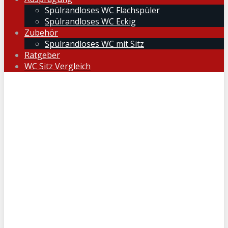
Spülrandloses WC Flachspüler
Spülrandloses WC Eckig
Zubehör
Spülrandloses WC mit Sitz
Ratgeber
WC Sitz Vergleich