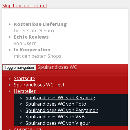
Skip to main content
Kostenlose Lieferung
bereits ab 29 Euro
Echte Reviews
von Usern
In Kooperation
mit den besten Shops
Spülrandloses WC
Toggle navigation
Startseite
Spülrandloses WC Test
Hersteller
Spülrandloses WC von Keramag
Spülrandloses WC von Toto
Spülrandloses WC von Pergamon
Spülrandloses WC von V&B
Spülrandloses WC von Vigour
Ausprägung