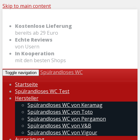
Skip to main content
Kostenlose Lieferung
bereits ab 29 Euro
Echte Reviews
von Usern
In Kooperation
mit den besten Shops
Spülrandloses WC
Toggle navigation
Startseite
Spülrandloses WC Test
Hersteller
Spülrandloses WC von Keramag
Spülrandloses WC von Toto
Spülrandloses WC von Pergamon
Spülrandloses WC von V&B
Spülrandloses WC von Vigour
Ausprägung