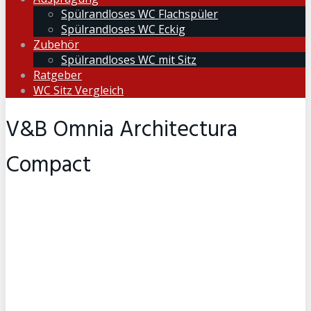
Spülrandloses WC Flachspüler
Spülrandloses WC Eckig
Zubehör
Spülrandloses WC mit Sitz
Ratgeber
WC Sitz Vergleich
V&B Omnia Architectura
Compact