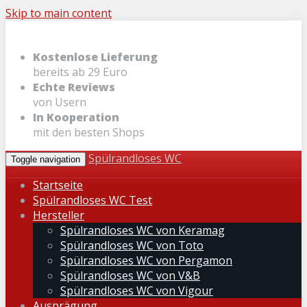
Skip to main content
Kostenlose Lieferung
bereits ab 29 Euro
Echte Reviews
von Usern
In Kooperation
mit den besten Shops
Spülrandloses WC
Toggle navigation
Startseite
Spülrandloses WC Test
Hersteller
Spülrandloses WC von Keramag
Spülrandloses WC von Toto
Spülrandloses WC von Pergamon
Spülrandloses WC von V&B
Spülrandloses WC von Vigour
Ausprägung